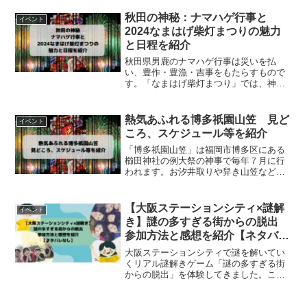
は「フラップゼロアルファ」が企画・制
作されました。本記事では参加方法やプ
秋田の神秘：ナマハゲ行事と
イベント
レイ時間等を紹介します。
2024なまはげ柴灯まつりの魅力
と日程を紹介
秋田県男鹿のナマハゲ行事は災いを払
い、豊作・豊漁・吉事をもたらすもので
す。「なまはげ柴灯まつり」では、神秘
的なナマハゲの姿や伝統的なパフォーマ
ンスが迫力満点です。この記事では、秋
田県男鹿のナマハゲ行事となまはげ柴灯
熱気あふれる博多祇園山笠 見ど
イベント
まつりを紹介します。
ころ、スケジュール等を紹介
「博多祇園山笠」は福岡市博多区にある
櫛田神社の例大祭の神事で毎年７月に行
われます。お汐井取りや舁き山笠など、
そして、なんと言っても迫力満点の「追
い山笠」があります。この記事では、
「博多祇園山笠」の見どころやスケジュ
【大阪ステーションシティ×謎解
イベント
ール等を紹介します。
き】謎の多すぎる街からの脱出
参加方法と感想を紹介【ネタバレ
なし】
大阪ステーションシティで謎を解いてい
くリアル謎解きゲーム「謎の多すぎる街
からの脱出」を体験してきました。この
リアル謎解きゲームは、「よだかのレコ
ード」が企画制作されています。本記事