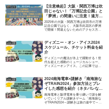
【注意喚起】大阪・関西万博は吹
イベント
田じゃない！「万博記念公園」と
「夢洲」の間違いに注意！遠方か
ら来られる方へ重要なお知らせ
2025年の大阪・関西万博は吹田市の万博
記念公園ではなく、大阪市此花区の夢洲
で開催！間違えないためのアクセス方法
と注意点を分かりやすく解説します。
ディズニー・オン・アイス2024
イベント
スケジュール、チケット料金を紹
介
ディズニーの魔法が氷上で躍動する！世
代を超えた感動のミュージカルショー、
ディズニーオンアイス。この記事では、
ショーの魅力や開催スケジュールをご紹
介します。さあ、ディズニーマジックに
満ちた世界へ一緒に飛び込みましょう！
2024南海電車×謎解き「南海旅な
イベント
ぞTRAIN2024」参加方法とプレ
イした感想を紹介（ネタバレな
し）
南海電車と阪堺電車を乗り継いで謎を解
いていくリアル謎解きゲーム「南海旅な
ぞTRAIN2024～謎解きは旅の途中で～」
を体験してきました。この謎解きゲーム