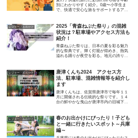
別にわかりやすく紹介。0歳〜小学生ま
で、快適で安心な旅をサポートするアイ
テムリストを掲載。熱中症・日焼け・虫
対策も万全！
2025「青森ねぶた祭り」の混雑
レジャー・お出かけ
状況は？駐車場やアクセス方法も
紹介！
青森ねぶた祭りは、日本の夏を彩る魅力
的な祭典です。輝く灯籠が煌めき、熱気
溢れる踊りが夜空を彩る。地元の誇りと
伝統の息吹が感じられ、数十万人が熱狂
する光景は圧巻。今回は、ねぶた祭りの
見どころ、混雑状況、駐車場やアクセス
唐津くんち2024 アクセス方
レジャー・お出かけ
方法を紹介します。
法、駐車場、混雑情報等を紹介し
ます
唐津くんちは、佐賀県唐津市で毎年１１
月に開催される伝統的な祭りです。１４
台の鮮やかな曳山が唐津市内の旧城下町
を練り歩くのは見ごたえがあります。今
回は、唐津くんちの魅力とアクセス方法
や混雑情報をお紹介します。
春のお出かけにぴったり！子ども
レジャー・お出かけ
と一緒に行きたいスポット～兵庫
編～
兵庫県には春のお出かけにぴったりなス