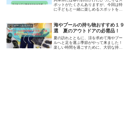
ポットがたくさんありますが、今回は特
に子どもと一緒に楽しめるスポットをご
紹介します。それが、多可町余暇村公園
とフォレストアドベンチャー朝来です。
多可町余暇村公園は、自然に囲まれた広
海やプールの持ち物おすすめ１９
レジャー・お出かけ
大な公園で、季節の花々が...
選 夏のアウトドアの必需品！
夏の訪れとともに、涼を求めて海やプー
ルへと足を運ぶ季節がやって来ました！
楽しい時間を過ごすために、大切な持ち
物を忘れずに準備しましょう。夏のアク
ティビティが、これらの持ち物とともに
より一層魅力的なものになること間違い
なしです。