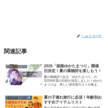
しゅうコーチ
関連記事
2026「姫路ゆかたまつり」開催
レジャー・お出かけ
日決定！夏の風物詩を楽しもう！
夏の風物詩である「ゆかたまつり」の
20256年度の日程が決定しました！ゆかた
まつりは、美しい浴衣姿の人々が集ま
り、夏の夜を華やかに彩るイベントで
す。今年のゆかたまつりではどのような
魅力が待っているのでしょうか？
夏の子連れ旅行に必須！年齢別お
レジャー・お出かけ
すすめアイテムリスト
夏の子供連れ旅行に必須の持ち物を年齢