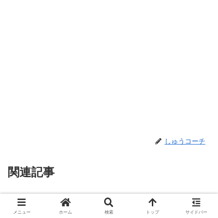
しゅうコーチ
関連記事
「08003007936/0800-300-
おすすめ
7936」からの着信はどこから？
メニュー
ホーム
検索
トップ
サイドバー