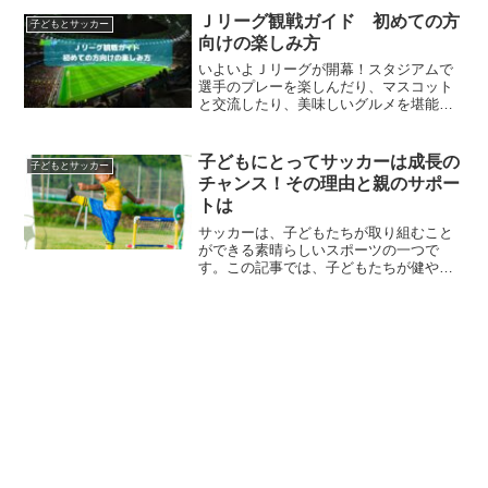
送予定をわかりやすく紹介します。
Ｊリーグ観戦ガイド 初めての方
子どもとサッカー
向けの楽しみ方
いよいよＪリーグが開幕！スタジアムで
選手のプレーを楽しんだり、マスコット
と交流したり、美味しいグルメを堪能し
たりする魅力がいっぱいです！初めての
サッカー観戦に行く方へスタジアムでの
楽しみ方を紹介します。
子どもにとってサッカーは成長の
子どもとサッカー
チャンス！その理由と親のサポー
トは
サッカーは、子どもたちが取り組むこと
ができる素晴らしいスポーツの一つで
す。この記事では、子どもたちが健やか
に成長するためのサッカーの取り組み方
をご紹介します。