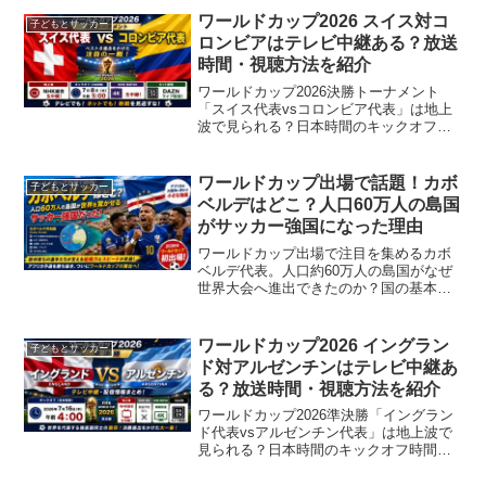
ワールドカップ2026 スイス対コ
子どもとサッカー
ロンビアはテレビ中継ある？放送
時間・視聴方法を紹介
ワールドカップ2026決勝トーナメント
「スイス代表vsコロンビア代表」は地上
波で見られる？日本時間のキックオフ時
間、NHK総合のテレビ中継、NHK
BSP4K、DAZNのライブ配信など最新の
放送予定をわかりやすく紹介します。
ワールドカップ出場で話題！カボ
子どもとサッカー
ベルデはどこ？人口60万人の島国
がサッカー強国になった理由
ワールドカップ出場で注目を集めるカボ
ベルデ代表。人口約60万人の島国がなぜ
世界大会へ進出できたのか？国の基本情
報からサッカーの強さの秘密、戦術、出
場までの軌跡を詳しく解説します。
ワールドカップ2026 イングラン
子どもとサッカー
ド対アルゼンチンはテレビ中継あ
る？放送時間・視聴方法を紹介
ワールドカップ2026準決勝「イングラン
ド代表vsアルゼンチン代表」は地上波で
見られる？日本時間のキックオフ時間、
NHK総合の生中継、DAZNのライブ配
信、NHK BSP4Kの録画放送など最新の放