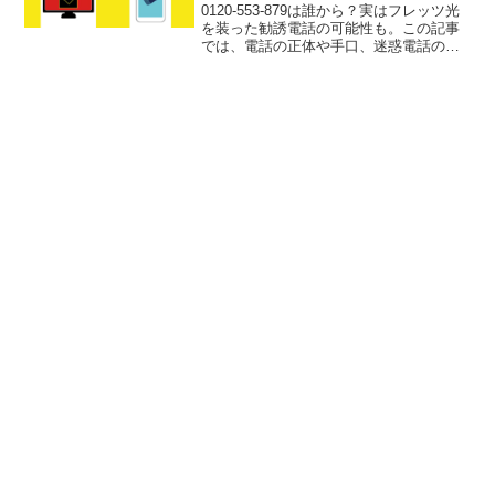
0120-553-879は誰から？実はフレッツ光
を装った勧誘電話の可能性も。この記事
では、電話の正体や手口、迷惑電話の見
分け方、スマホでの着信拒否方法、クー
リングオフ手続きまで詳しく解説。