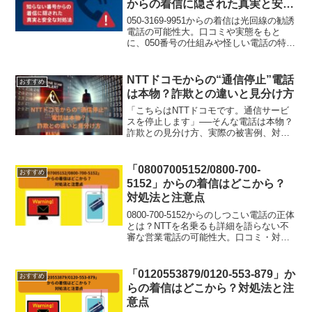
からの着信に隠された真実と安全
な対処法
050-3169-9951からの着信は光回線の勧誘
電話の可能性大。口コミや実態をもと
に、050番号の仕組みや怪しい電話の特
徴、安全な対応法を徹底解説。知らない
番号への正しい対処法を学んで被害を防
ぎましょう。
NTTドコモからの“通信停止”電話
おすすめ
は本物？詐欺との違いと見分け方
「こちらはNTTドコモです。通信サービ
スを停止します」──そんな電話は本物？
詐欺との見分け方、実際の被害例、対処
法から家族でできる予防策まで徹底解
説！今すぐ確認を。
「08007005152/0800-700-
おすすめ
5152」からの着信はどこから？
対処法と注意点
0800-700-5152からのしつこい電話の正体
とは？NTTを名乗るも詳細を語らない不
審な営業電話の可能性大。口コミ・対処
法・録音のすすめなど、安全に迷惑電話
を撃退する方法を徹底解説。
「0120553879/0120-553-879」か
おすすめ
らの着信はどこから？対処法と注
意点