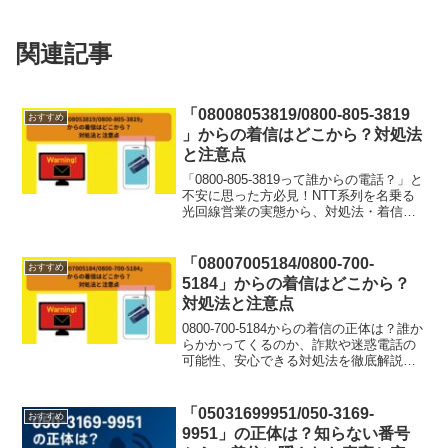
関連記事
「08008053819/0800‑805‑3819
おすすめ
」からの着信はどこから？対処法
と注意点
「0800-805-3819って誰からの電話？」と
不安に思った方必見！NTT系列を名乗る
光回線営業の実態から、対処法・着信拒
否の方法までわかりやすく解説。迷惑電
話に困っている人は必読です！
「08007005184/0800-700-
おすすめ
5184」からの着信はどこから？
対処法と注意点
0800-700-5184からの着信の正体は？誰か
らかかってくるのか、詐欺や迷惑電話の
可能性、安心できる対処法を徹底解説。
営業トークの内容や対処法もわかりやす
く紹介します！
「05031699951/050-3169-
おすすめ
9951」の正体は？知らない番号