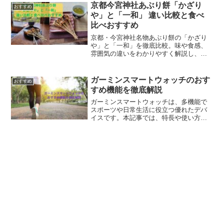
イリッシュなデザインは、どんなインテ
京都今宮神社あぶり餅「かざり
おすすめ
リアにもマッチします。お手入れが簡単
や」と「一和」 違い比較と食べ
で、長期間美しさを保つのも大きな魅
比べおすすめ
力。この記事では、実際の口コミや評判
をもとに、このテーブルのメリットと使
京都・今宮神社名物あぶり餅の「かざり
い心地について詳しくご紹介します。お
や」と「一和」を徹底比較。味や食感、
悩みや疑問が解決できる情報をお届けし
雰囲気の違いをわかりやすく解説し、ど
ますので、ぜひご覧ください。
っちがおすすめか、食べ比べの魅力も紹
介します。
ガーミンスマートウォッチのおす
おすすめ
すめ機能を徹底解説
ガーミンスマートウォッチは、多機能で
スポーツや日常生活に役立つ優れたデバ
イスです。本記事では、特長や使い方、
最新モデルのスペック比較などを詳しく
解説し、自分に最適なモデルを見つける
ための情報を提供します。