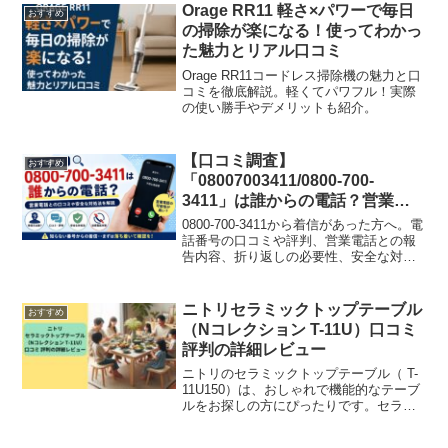
がどのような方だったのか知っていただ
Orage RR11 軽さ×パワーで毎日
おすすめ
きたいと思います。
の掃除が楽になる！使ってわかっ
た魅力とリアル口コミ
Orage RR11コードレス掃除機の魅力と口
コミを徹底解説。軽くてパワフル！実際
の使い勝手やデメリットも紹介。
【口コミ調査】
おすすめ
「08007003411/0800-700-
3411」は誰からの電話？営業電
話との口コミや安全な対処法を解
0800-700-3411から着信があった方へ。電
説
話番号の口コミや評判、営業電話との報
告内容、折り返しの必要性、安全な対処
法について詳しく解説します。知らない
0800番号への対応に不安を感じている方
はぜひ参考にしてください。
ニトリセラミックトップテーブル
おすすめ
（Nコレクション T-11U）口コミ
評判の詳細レビュー
ニトリのセラミックトップテーブル（ T-
11U150）は、おしゃれで機能的なテーブ
ルをお探しの方にぴったりです。セラミ
ック素材のため、耐熱性や耐傷性に優
れ、日常使いにも安心。シンプルでスタ