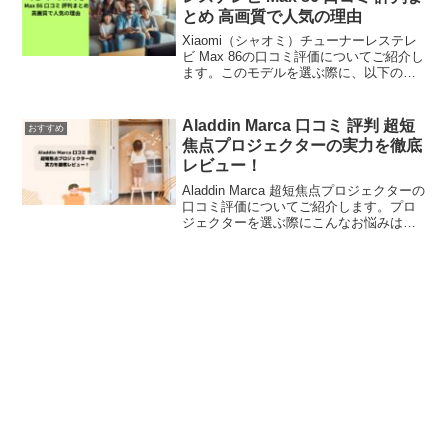
とめ 高画質で人気の理由
Xiaomi（シャオミ）チューナーレステレ
ビ Max 86の口コミ評価についてご紹介し
ます。このモデルを選ぶ際に、以下のよ
うな悩みはありませんか？Xiaomi（シャ
オミ）チューナーレステレビ Max 86は高
画質か？86V型という大画面サイズが部
Aladdin Marca 口コミ 評判 超短
おすすめ
屋に適しているか？チューナーレステレ
焦点プロジェクターの実力を徹底
ビは本当に使いやすいのか？この記事で
レビュー！
は、このようなお悩みや疑問を解決して
いきます。Xiaomi（シャオミ）チューナ
Aladdin Marca 超短焦点プロジェクターの
ーレステレビ Max 86の主な口コミは「大
口コミ評価についてご紹介します。プロ
画面で迫力のある映像が楽しめる」「チ
ジェクターを選ぶ際にこんなお悩みはあ
ューナーレスだけど、ストリーミングに
りませんか？狭い部屋でも大画面で映像
特化しているので問題なし」「コストパ
を楽しめるかどうか心配明るい部屋でも
フォーマンスが高い」といったものでし
映像がはっきり見えるか気になる設置が
た。Xiaomi（シャオミ）チューナーレス
簡単で手軽に使えるプロジェクターを探
テレビ Max 86の口コミ評価について、さ
しているこの記事ではこのような悩みや
らに詳しくご紹介します。
疑問を解決していきます。Aladdin Marca
超短焦点プロジェクターの主な口コミは
設置がとても簡単で手軽に使える明るい
部屋でも映像が鮮明デザインがスタイリ
ッシュでインテリアにも馴染むこの後、
さらに詳しくご紹介していきます。