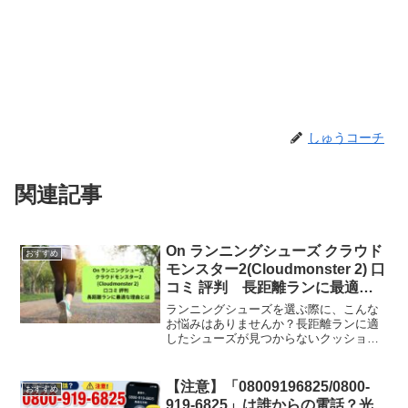
しゅうコーチ
関連記事
On ランニングシューズ クラウド
おすすめ
モンスター2(Cloudmonster 2) 口
コミ 評判 長距離ランに最適な
理由とは
ランニングシューズを選ぶ際に、こんな
お悩みはありませんか？長距離ランに適
したシューズが見つからないクッション
性と軽量性のバランスが良いシューズを
探している長時間履いても疲れにくいシ
ューズが欲しいこの記事では、このよう
【注意】「08009196825/0800-
おすすめ
なお悩みや疑問を解決していきます。ク
919-6825」は誰からの電話？光