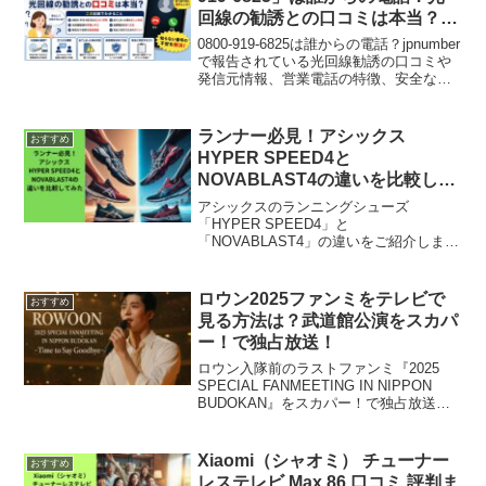
ラウドモンスター2の主な口コミは「驚く
回線の勧誘との口コミは本当？発
ほど軽く、長時間のランニングでも疲れ
信元や対処法を徹底解説
にくい」「クッション性が抜群で、足へ
0800-919-6825は誰からの電話？jpnumber
の衝撃が少ない」「デザインがおしゃれ
で報告されている光回線勧誘の口コミや
で、普段使いにもぴったり」 といったも
発信元情報、営業電話の特徴、安全な対
のでした。クラウドモンスター2の口コミ
処法を詳しく解説します。
評価について、さらに詳しくご紹介しま
す。
ランナー必見！アシックス
おすすめ
HYPER SPEED4と
NOVABLAST4の違いを比較して
みた
アシックスのランニングシューズ
「HYPER SPEED4」と
「NOVABLAST4」の違いをご紹介しま
す。HYPER SPEED4は軽量で、部活生
や市民ランナーの日々のトレーニングに
もおすすめです。一方、NOVABLAST4は
ロウン2025ファンミをテレビで
おすすめ
クッション性が高く、長距離やマラソン
見る方法は？武道館公演をスカパ
に適したシューズです。これから主な違
ー！で独占放送！
いをいくつか挙げます。
ロウン入隊前のラストファンミ『2025
SPECIAL FANMEETING IN NIPPON
BUDOKAN』をスカパー！で独占放送！
舞台裏映像や独占インタビューも必見。
視聴方法・契約手順・見どころをわかり
やすく解説します。
Xiaomi（シャオミ） チューナー
おすすめ
レステレビ Max 86 口コミ 評判ま