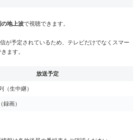
列の地上波
で視聴できます。
信が予定されているため、テレビだけでなくスマー
できます。
放送予定
列（生中継）
4K（録画）