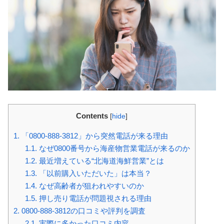
Contents
[
hide
]
1.
「0800-888-3812」から突然電話が来る理由
1.1.
なぜ0800番号から海産物営業電話が来るのか
1.2.
最近増えている“北海道海鮮営業”とは
1.3.
「以前購入いただいた」は本当？
1.4.
なぜ高齢者が狙われやすいのか
1.5.
押し売り電話が問題視される理由
2.
0800-888-3812の口コミや評判を調査
2.1.
実際に多かった口コミ内容