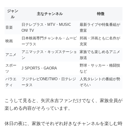
ジャン
主なチャンネル
特徴
ル
日テレプラス・MTV・MUSIC
最新ライブや特集番組が
音楽
ON! TV
豊富
日本映画専門チャンネル・ムービ
邦画・洋画ともに名作が
映画
ープラス
充実
アニマックス・キッズステーショ
家族でも楽しめるアニメ
アニメ
ン
放送
スポー
野球・サッカー・格闘技
J SPORTS・GAORA
ツ
など
バラエ
フジテレビONE/TWO・日テレジ
人気タレントの番組が勢
ティ
ータス
ぞろい
こうして見ると、矢沢永吉ファンだけでなく、家族全員が
楽しめる内容がそろっています。
休日の夜に、家族でそれぞれ好きなチャンネルを楽しむ時