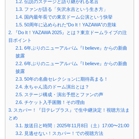
1.2.
伝説のステージと語り継がれる名言
1.3.
ファンが語る「矢沢永吉という生き方」
1.4.
国内最年長での東京ドーム公演という快挙
1.5.
50周年に込められた“Do It！YAZAWA”の意味
2.
『Do It！YAZAWA 2025』とは？東京ドームライブの注
目ポイント
2.1.
6年ぶりのニューアルバム『I believe』からの新曲
披露
2.2.
6年ぶりのニューアルバム『I believe』からの新曲
披露
2.3.
50年の名曲セレクションに期待高まる！
2.4.
永ちゃん流のドーム演出とは？
2.5.
ステージ構成・演出予想とファンの声
2.6.
チケット入手困難！その理由
3.
スカパー！『日テレプラス』で生中継決定！視聴方法ま
とめ
3.1.
放送日と時間：2025年11月8日（土）17:00〜21:00
3.2.
見逃せない！スカパー！での視聴方法