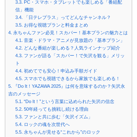
3.3.
PC・スマホ・タブレットでも楽しめる「番組配
信」機能
3.4.
「日テレプラス」ってどんなチャンネル？
3.5.
お得な視聴プランと料金まとめ
4.
永ちゃんファン必見！スカパー！基本プランの魅力とは
4.1.
音楽・ドラマ・アニメが見放題の「基本プラン」
4.2.
どんな番組が楽しめる？人気ラインナップ紹介
4.3.
ファンが語る「スカパー！で矢沢を観る」メリッ
ト
4.4.
初めてでも安心！申込み手順ガイド
4.5.
スマホでも視聴できるから家族でも楽しめる！
5.
『Do It！YAZAWA 2025』は何を意味するのか？矢沢永
吉のメッセージ
5.1.
“Do It！”という言葉に込められた矢沢の信念
5.2.
50年経っても挑戦し続ける理由
5.3.
ファンと共に歩む「矢沢イズム」
5.4.
ロックの魂を次世代へ
5.5.
永ちゃんが見せる“これから”のロック