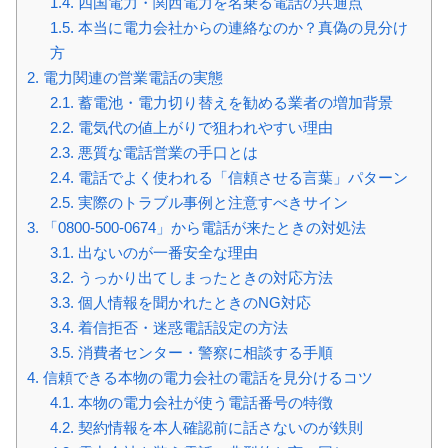
1.4.
四国電力・関西電力を名乗る電話の共通点
1.5.
本当に電力会社からの連絡なのか？真偽の見分け
方
2.
電力関連の営業電話の実態
2.1.
蓄電池・電力切り替えを勧める業者の増加背景
2.2.
電気代の値上がりで狙われやすい理由
2.3.
悪質な電話営業の手口とは
2.4.
電話でよく使われる「信頼させる言葉」パターン
2.5.
実際のトラブル事例と注意すべきサイン
3.
「0800-500-0674」から電話が来たときの対処法
3.1.
出ないのが一番安全な理由
3.2.
うっかり出てしまったときの対応方法
3.3.
個人情報を聞かれたときのNG対応
3.4.
着信拒否・迷惑電話設定の方法
3.5.
消費者センター・警察に相談する手順
4.
信頼できる本物の電力会社の電話を見分けるコツ
4.1.
本物の電力会社が使う電話番号の特徴
4.2.
契約情報を本人確認前に話さないのが鉄則