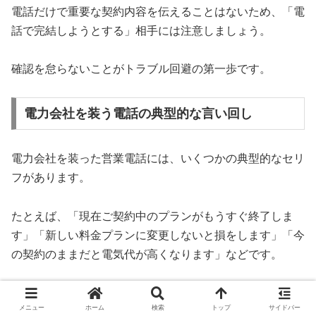
電話だけで重要な契約内容を伝えることはないため、「電
話で完結しようとする」相手には注意しましょう。
確認を怠らないことがトラブル回避の第一歩です。
電力会社を装う電話の典型的な言い回し
電力会社を装った営業電話には、いくつかの典型的なセリ
フがあります。
たとえば、「現在ご契約中のプランがもうすぐ終了しま
す」「新しい料金プランに変更しないと損をします」「今
の契約のままだと電気代が高くなります」などです。
これらは不安をあおる言葉で、冷静な判断を鈍らせるのが
メニュー
ホーム
検索
トップ
サイドバー
目的です。