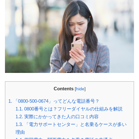
Contents
[
hide
]
1.
「0800-500-0674」ってどんな電話番号？
1.1.
0800番号とは？フリーダイヤルの仕組みを解説
1.2.
実際にかかってきた人の口コミ内容
1.3.
「電力サポートセンター」と名乗るケースが多い
理由